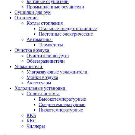
Бытовые осушители
Промышленные осушители
Сушилки для рук
Отопление
Котлы отопления
Стальные твердотопливные
Настенные электрические
Автоматика
Термостаты
Очистка воздуха
Очистители воздуха
Обеззараживатели
Увлажнители
Ультразвуковые увлажнители
Мойки воздуха
Аксессуары
Холодильные установки
Сплит-системы
Высокотемпературные
Среднетемпературные
Низкотемпературные
ККБ
ККС
Чиллеры