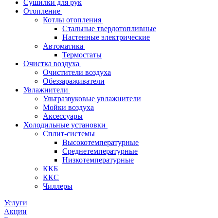
Сушилки для рук
Отопление
Котлы отопления
Стальные твердотопливные
Настенные электрические
Автоматика
Термостаты
Очистка воздуха
Очистители воздуха
Обеззараживатели
Увлажнители
Ультразвуковые увлажнители
Мойки воздуха
Аксессуары
Холодильные установки
Сплит-системы
Высокотемпературные
Среднетемпературные
Низкотемпературные
ККБ
ККС
Чиллеры
Услуги
Акции