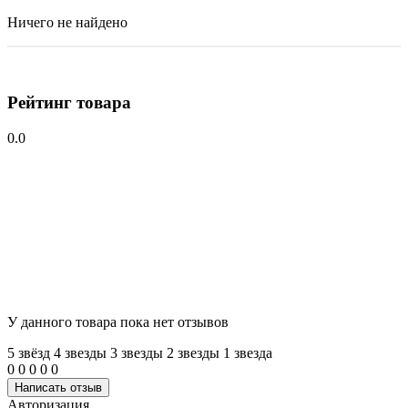
Ничего не найдено
Рейтинг товара
0.0
У данного товара пока нет отзывов
5 звёзд
4 звeзды
3 звeзды
2 звeзды
1 звeзда
0
0
0
0
0
Написать отзыв
Авторизация