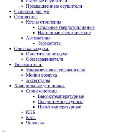
Бытовые осушители
Промышленные осушители
Сушилки для рук
Отопление
Котлы отопления
Стальные твердотопливные
Настенные электрические
Автоматика
Термостаты
Очистка воздуха
Очистители воздуха
Обеззараживатели
Увлажнители
Ультразвуковые увлажнители
Мойки воздуха
Аксессуары
Холодильные установки
Сплит-системы
Высокотемпературные
Среднетемпературные
Низкотемпературные
ККБ
ККС
Чиллеры