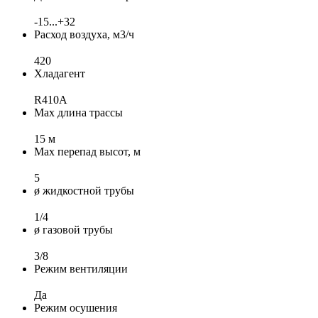
-15...+32
Расход воздуха, м3/ч
420
Хладагент
R410A
Max длина трассы
15 м
Max перепад высот, м
5
ø жидкостной трубы
1/4
ø газовой трубы
3/8
Режим вентиляции
Да
Режим осушения