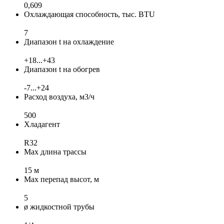
0,609
Охлаждающая способность, тыс. BTU
7
Диапазон t на охлаждение
+18...+43
Диапазон t на обогрев
-7...+24
Расход воздуха, м3/ч
500
Хладагент
R32
Max длина трассы
15 м
Max перепад высот, м
5
ø жидкостной трубы