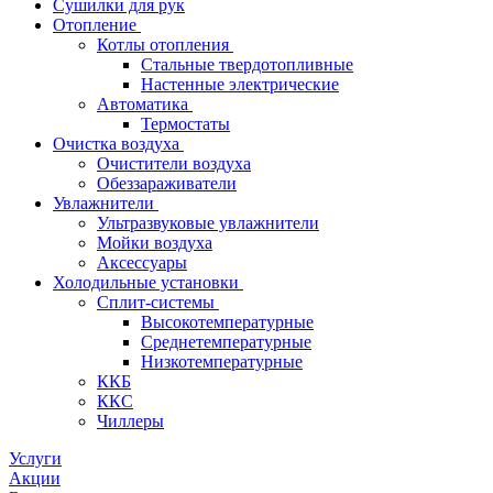
Сушилки для рук
Отопление
Котлы отопления
Стальные твердотопливные
Настенные электрические
Автоматика
Термостаты
Очистка воздуха
Очистители воздуха
Обеззараживатели
Увлажнители
Ультразвуковые увлажнители
Мойки воздуха
Аксессуары
Холодильные установки
Сплит-системы
Высокотемпературные
Среднетемпературные
Низкотемпературные
ККБ
ККС
Чиллеры
Услуги
Акции