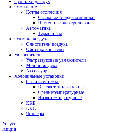
Сушилки для рук
Отопление
Котлы отопления
Стальные твердотопливные
Настенные электрические
Автоматика
Термостаты
Очистка воздуха
Очистители воздуха
Обеззараживатели
Увлажнители
Ультразвуковые увлажнители
Мойки воздуха
Аксессуары
Холодильные установки
Сплит-системы
Высокотемпературные
Среднетемпературные
Низкотемпературные
ККБ
ККС
Чиллеры
Услуги
Акции