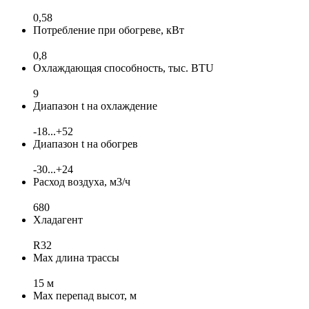
0,58
Потребление при обогреве, кВт
0,8
Охлаждающая способность, тыс. BTU
9
Диапазон t на охлаждение
-18...+52
Диапазон t на обогрев
-30...+24
Расход воздуха, м3/ч
680
Хладагент
R32
Max длина трассы
15 м
Max перепад высот, м