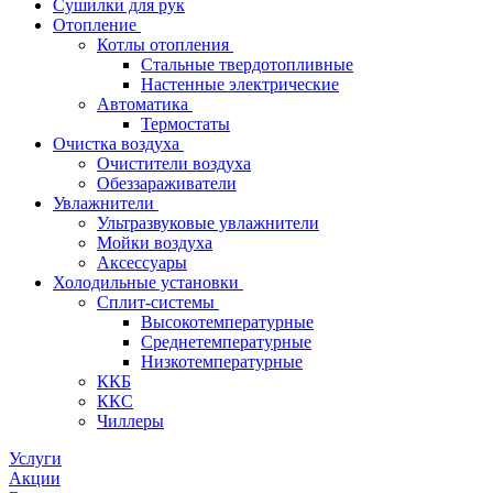
Сушилки для рук
Отопление
Котлы отопления
Стальные твердотопливные
Настенные электрические
Автоматика
Термостаты
Очистка воздуха
Очистители воздуха
Обеззараживатели
Увлажнители
Ультразвуковые увлажнители
Мойки воздуха
Аксессуары
Холодильные установки
Сплит-системы
Высокотемпературные
Среднетемпературные
Низкотемпературные
ККБ
ККС
Чиллеры
Услуги
Акции