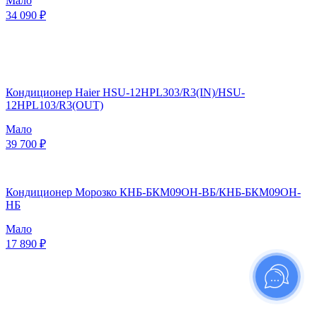
Мало
34 090 ₽
Кондиционер Haier HSU-12HPL303/R3(IN)/HSU-
12HPL103/R3(OUT)
Мало
39 700 ₽
Кондиционер Морозко КНБ-БКМ09ОН-ВБ/КНБ-БКМ09ОН-
НБ
Мало
17 890 ₽