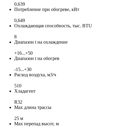
0,639
Потребление при обогреве, кВт
0,649
Охлаждающая способность, тыс. BTU
8
Диапазон t на охлаждение
+16...+50
Диапазон t на обогрев
-15...+30
Расход воздуха, м3/ч
510
Хладагент
R32
Max длина трассы
25 м
Max перепад высот, м