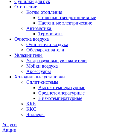
Сушилки для рук
Отопление
Котлы отопления
Стальные твердотопливные
Настенные электрические
Автоматика
Термостаты
Очистка воздуха
Очистители воздуха
Обеззараживатели
Увлажнители
Ультразвуковые увлажнители
Мойки воздуха
Аксессуары
Холодильные установки
Сплит-системы
Высокотемпературные
Среднетемпературные
Низкотемпературные
ККБ
ККС
Чиллеры
Услуги
Акции