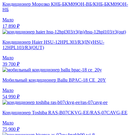
Кондиционер Морозко КНБ-БКМ09ОН-ВБ/КНБ-БКМ09ОН-
НБ
Мало
17 890 ₽
Кондиционер Haier HSU-12HPL303/R3(IN)/HSU-
12HPL103/R3(OUT)
Мало
39 700 ₽
Мобильный кондиционер Ballu BPAC-18 CE_20Y
Мало
54 990 ₽
Кондиционер Toshiba RAS-B07CKVG-EE/RAS-07CAVG-EE
Мало
75 900 ₽