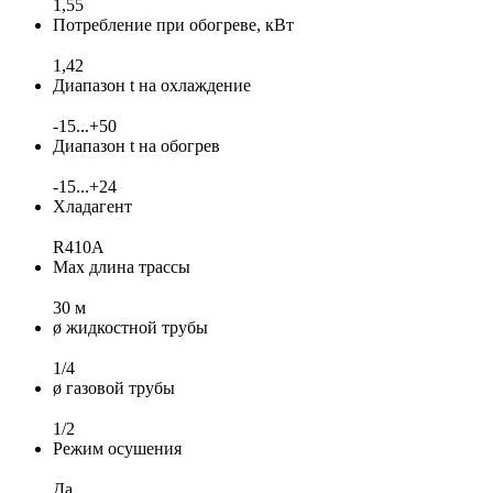
1,55
Потребление при обогреве, кВт
1,42
Диапазон t на охлаждение
-15...+50
Диапазон t на обогрев
-15...+24
Хладагент
R410A
Max длина трассы
30 м
ø жидкостной трубы
1/4
ø газовой трубы
1/2
Режим осушения
Да