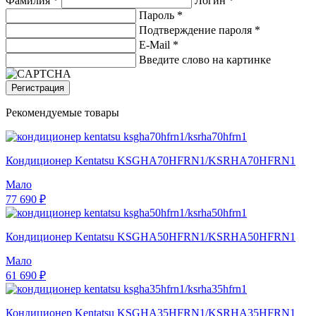
Фамилия *
Логин *
Пароль *
Подтверждение пароля *
E-Mail
*
Введите слово на картинке
Регистрация
Рекомендуемые товары
Кондиционер Kentatsu KSGHA70HFRN1/KSRHA70HFRN1
Мало
77 690 ₽
Кондиционер Kentatsu KSGHA50HFRN1/KSRHA50HFRN1
Мало
61 690 ₽
Кондиционер Kentatsu KSGHA35HFRN1/KSRHA35HFRN1