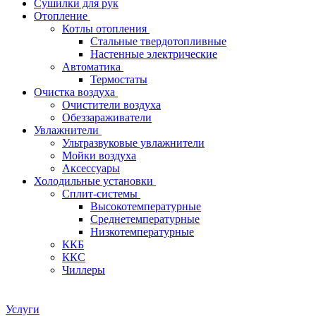
Сушилки для рук
Отопление
Котлы отопления
Стальные твердотопливные
Настенные электрические
Автоматика
Термостаты
Очистка воздуха
Очистители воздуха
Обеззараживатели
Увлажнители
Ультразвуковые увлажнители
Мойки воздуха
Аксессуары
Холодильные установки
Сплит-системы
Высокотемпературные
Среднетемпературные
Низкотемпературные
ККБ
ККС
Чиллеры
Услуги