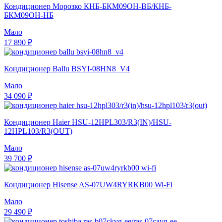
Кондиционер Морозко КНБ-БКМ09ОН-ВБ/КНБ-
БКМ09ОН-НБ
Мало
17 890 ₽
Кондиционер Ballu BSYI-08HN8_V4
Мало
34 090 ₽
Кондиционер Haier HSU-12HPL303/R3(IN)/HSU-
12HPL103/R3(OUT)
Мало
39 700 ₽
Кондиционер Hisense AS-07UW4RYRKB00 Wi-Fi
Мало
29 490 ₽