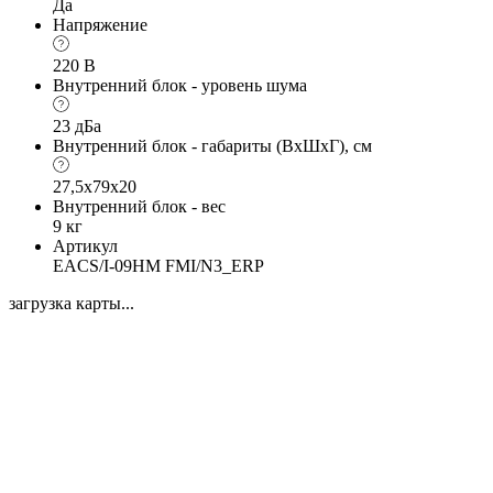
Да
Напряжение
220 В
Внутренний блок - уровень шума
23 дБа
Внутренний блок - габариты (ВхШхГ), см
27,5х79х20
Внутренний блок - вес
9 кг
Артикул
EACS/I-09HM FMI/N3_ERP
загрузка карты...