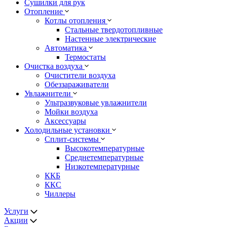
Сушилки для рук
Отопление
Котлы отопления
Стальные твердотопливные
Настенные электрические
Автоматика
Термостаты
Очистка воздуха
Очистители воздуха
Обеззараживатели
Увлажнители
Ультразвуковые увлажнители
Мойки воздуха
Аксессуары
Холодильные установки
Сплит-системы
Высокотемпературные
Среднетемпературные
Низкотемпературные
ККБ
ККС
Чиллеры
Услуги
Акции