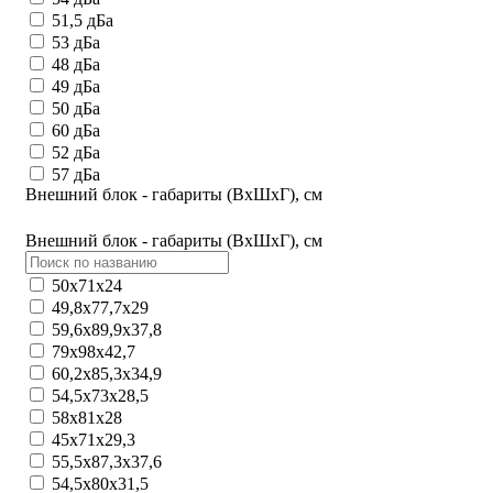
51,5 дБа
53 дБа
48 дБа
49 дБа
50 дБа
60 дБа
52 дБа
57 дБа
Внешний блок - габариты (ВхШхГ), см
Внешний блок - габариты (ВхШхГ), см
50х71х24
49,8x77,7x29
59,6х89,9х37,8
79х98х42,7
60,2x85,3x34,9
54,5x73x28,5
58x81x28
45x71x29,3
55,5x87,3x37,6
54,5x80x31,5