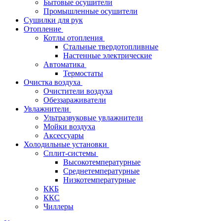
Бытовые осушители
Промышленные осушители
Сушилки для рук
Отопление
Котлы отопления
Стальные твердотопливные
Настенные электрические
Автоматика
Термостаты
Очистка воздуха
Очистители воздуха
Обеззараживатели
Увлажнители
Ультразвуковые увлажнители
Мойки воздуха
Аксессуары
Холодильные установки
Сплит-системы
Высокотемпературные
Среднетемпературные
Низкотемпературные
ККБ
ККС
Чиллеры