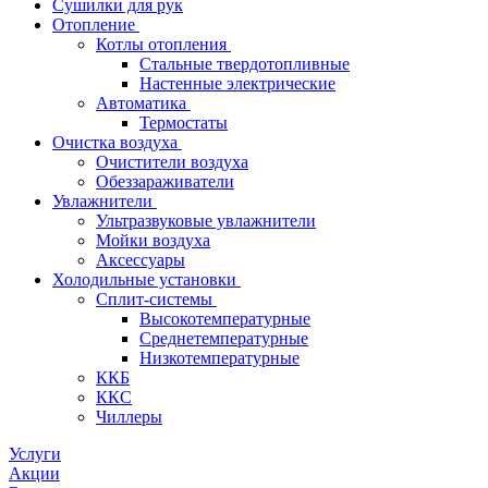
Сушилки для рук
Отопление
Котлы отопления
Стальные твердотопливные
Настенные электрические
Автоматика
Термостаты
Очистка воздуха
Очистители воздуха
Обеззараживатели
Увлажнители
Ультразвуковые увлажнители
Мойки воздуха
Аксессуары
Холодильные установки
Сплит-системы
Высокотемпературные
Среднетемпературные
Низкотемпературные
ККБ
ККС
Чиллеры
Услуги
Акции