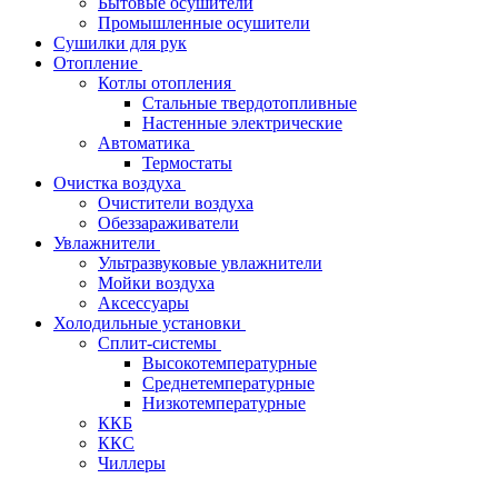
Бытовые осушители
Промышленные осушители
Сушилки для рук
Отопление
Котлы отопления
Стальные твердотопливные
Настенные электрические
Автоматика
Термостаты
Очистка воздуха
Очистители воздуха
Обеззараживатели
Увлажнители
Ультразвуковые увлажнители
Мойки воздуха
Аксессуары
Холодильные установки
Сплит-системы
Высокотемпературные
Среднетемпературные
Низкотемпературные
ККБ
ККС
Чиллеры