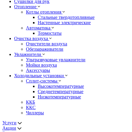
Сушилки для рук
Отопление
Котлы отопления
Стальные твердотопливные
Настенные электрические
Автоматика
Термостаты
Очистка воздуха
Очистители воздуха
Обеззараживатели
Увлажнители
Ультразвуковые увлажнители
Мойки воздуха
Аксессуары
Холодильные установки
Сплит-системы
Высокотемпературные
Среднетемпературные
Низкотемпературные
ККБ
ККС
Чиллеры
Услуги
Акции