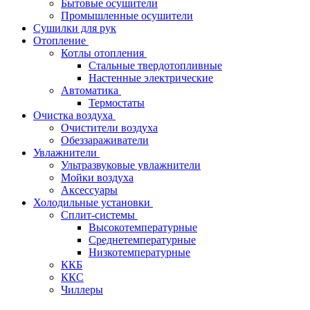
Бытовые осушители
Промышленные осушители
Сушилки для рук
Отопление
Котлы отопления
Стальные твердотопливные
Настенные электрические
Автоматика
Термостаты
Очистка воздуха
Очистители воздуха
Обеззараживатели
Увлажнители
Ультразвуковые увлажнители
Мойки воздуха
Аксессуары
Холодильные установки
Сплит-системы
Высокотемпературные
Среднетемпературные
Низкотемпературные
ККБ
ККС
Чиллеры