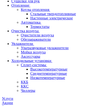
Сушилки для рук
Отопление
Котлы отопления
Стальные твердотопливные
Настенные электрические
Автоматика
Термостаты
Очистка воздуха
Очистители воздуха
Обеззараживатели
Увлажнители
Ультразвуковые увлажнители
Мойки воздуха
Аксессуары
Холодильные установки
Сплит-системы
Высокотемпературные
Среднетемпературные
Низкотемпературные
ККБ
ККС
Чиллеры
Услуги
Акции