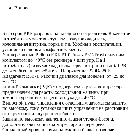
Вопросы
Эта серия ККБ разработана на одного потребителя. В качестве
потребителя может выступать: воздухоохладитель,
холодильная витрина, горка и т.д. Удобны в эксплуатации,
установка в любом комфортном месте.
Универсальные Belluna ККБ P101Frost - P312Frost с зимним
комплектом до -40°С без ресивера + щит упр. На 1
потребитель (воздухоохладитель, горка, витрина и т.д.), ТРВ
должен быть в потребителе. Напряжение: 220В/380B.
Хладагент: R507a. Рабочий диапазон для моделей: от -25 до
+22 °С.
Зимний комплект (РДК) с подогревом картера компрессора,
предназначен для работы холодильной машины при
температуре окружающего воздуха до - 40 °С.
Выносной пульт управления с отдельным автоматом защиты
по высокому току, установка щита управления на расстоянии
от наружного и внутреннего блока.
Защита по высокому давлению, авария утечки фреона,
дополнительная защита компрессора от перегрева.
Сниженный уровень шума наружного блока, позволяет