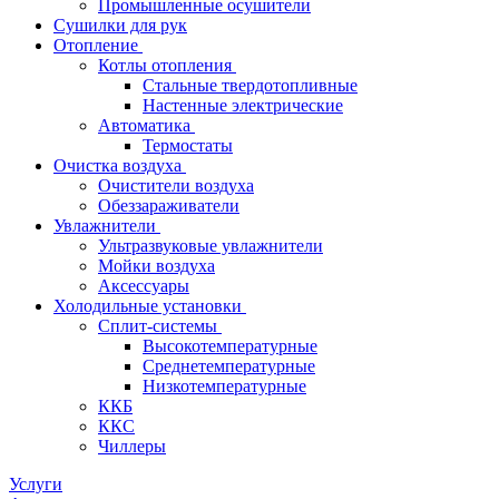
Промышленные осушители
Сушилки для рук
Отопление
Котлы отопления
Стальные твердотопливные
Настенные электрические
Автоматика
Термостаты
Очистка воздуха
Очистители воздуха
Обеззараживатели
Увлажнители
Ультразвуковые увлажнители
Мойки воздуха
Аксессуары
Холодильные установки
Сплит-системы
Высокотемпературные
Среднетемпературные
Низкотемпературные
ККБ
ККС
Чиллеры
Услуги