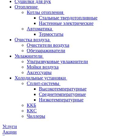
Сушилки для рук
Отопление
Котлы отопления
Стальные твердотопливные
Настенные электрические
Автоматика
Термостаты
Очистка воздуха
Очистители воздуха
Обеззараживатели
Увлажнители
Ультразвуковые увлажнители
Мойки воздуха
Аксессуары
Холодильные установки
Сплит-системы
Высокотемпературные
Среднетемпературные
Низкотемпературные
ККБ
ККС
Чиллеры
Услуги
Акции