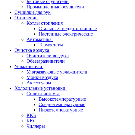
Бытовые осушители
Промышленные осушители
Сушилки для рук
Отопление
Котлы отопления
Стальные твердотопливные
Настенные электрические
Автоматика
Термостаты
Очистка воздуха
Очистители воздуха
Обеззараживатели
Увлажнители
Ультразвуковые увлажнители
Мойки воздуха
Аксессуары
Холодильные установки
Сплит-системы
Высокотемпературные
Среднетемпературные
Низкотемпературные
ККБ
ККС
Чиллеры