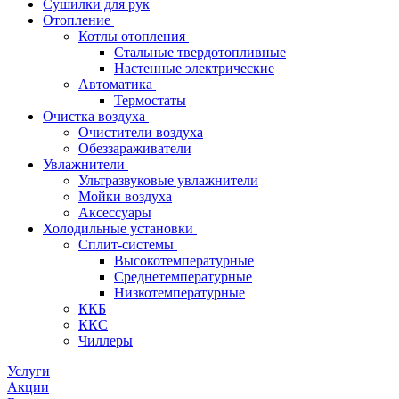
Сушилки для рук
Отопление
Котлы отопления
Стальные твердотопливные
Настенные электрические
Автоматика
Термостаты
Очистка воздуха
Очистители воздуха
Обеззараживатели
Увлажнители
Ультразвуковые увлажнители
Мойки воздуха
Аксессуары
Холодильные установки
Сплит-системы
Высокотемпературные
Среднетемпературные
Низкотемпературные
ККБ
ККС
Чиллеры
Услуги
Акции