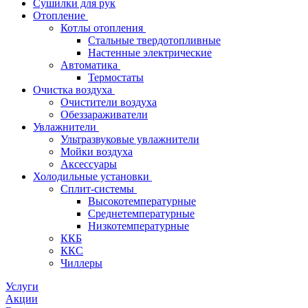
Сушилки для рук
Отопление
Котлы отопления
Стальные твердотопливные
Настенные электрические
Автоматика
Термостаты
Очистка воздуха
Очистители воздуха
Обеззараживатели
Увлажнители
Ультразвуковые увлажнители
Мойки воздуха
Аксессуары
Холодильные установки
Сплит-системы
Высокотемпературные
Среднетемпературные
Низкотемпературные
ККБ
ККС
Чиллеры
Услуги
Акции