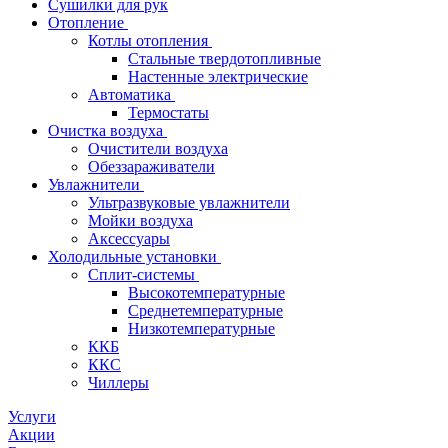
Сушилки для рук
Отопление
Котлы отопления
Стальные твердотопливные
Настенные электрические
Автоматика
Термостаты
Очистка воздуха
Очистители воздуха
Обеззараживатели
Увлажнители
Ультразвуковые увлажнители
Мойки воздуха
Аксессуары
Холодильные установки
Сплит-системы
Высокотемпературные
Среднетемпературные
Низкотемпературные
ККБ
ККС
Чиллеры
Услуги
Акции