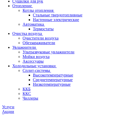
Сушилки для рук
Отопление
Котлы отопления
Стальные твердотопливные
Настенные электрические
Автоматика
Термостаты
Очистка воздуха
Очистители воздуха
Обеззараживатели
Увлажнители
Ультразвуковые увлажнители
Мойки воздуха
Аксессуары
Холодильные установки
Сплит-системы
Высокотемпературные
Среднетемпературные
Низкотемпературные
ККБ
ККС
Чиллеры
Услуги
Акции