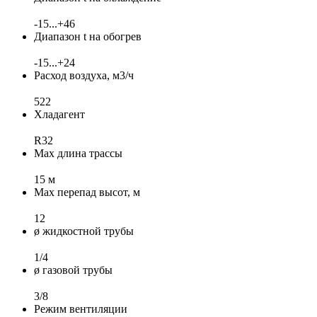
-15...+46
Диапазон t на обогрев
-15...+24
Расход воздуха, м3/ч
522
Хладагент
R32
Max длина трассы
15 м
Max перепад высот, м
12
ø жидкостной трубы
1/4
ø газовой трубы
3/8
Режим вентиляции