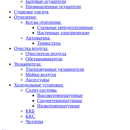
Бытовые осушители
Промышленные осушители
Сушилки для рук
Отопление
Котлы отопления
Стальные твердотопливные
Настенные электрические
Автоматика
Термостаты
Очистка воздуха
Очистители воздуха
Обеззараживатели
Увлажнители
Ультразвуковые увлажнители
Мойки воздуха
Аксессуары
Холодильные установки
Сплит-системы
Высокотемпературные
Среднетемпературные
Низкотемпературные
ККБ
ККС
Чиллеры