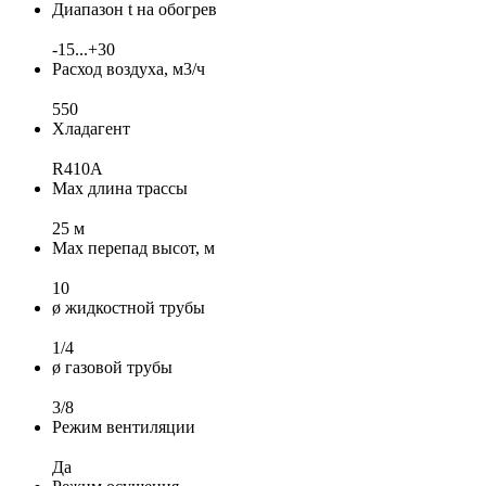
Диапазон t на обогрев
-15...+30
Расход воздуха, м3/ч
550
Хладагент
R410A
Max длина трассы
25 м
Max перепад высот, м
10
ø жидкостной трубы
1/4
ø газовой трубы
3/8
Режим вентиляции
Да