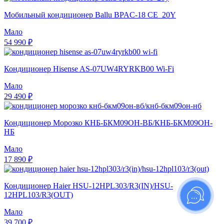
Мобильный кондиционер Ballu BPAC-18 CE_20Y
Мало
54 990 ₽
Кондиционер Hisense AS-07UW4RYRKB00 Wi-Fi
Мало
29 490 ₽
Кондиционер Морозко КНБ-БКМ09ОН-ВБ/КНБ-БКМ09ОН-
НБ
Мало
17 890 ₽
Кондиционер Haier HSU-12HPL303/R3(IN)/HSU-
12HPL103/R3(OUT)
Мало
39 700 ₽