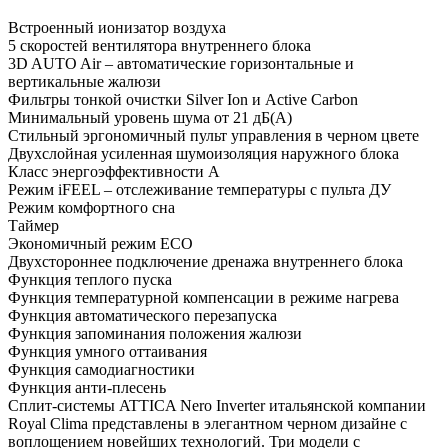
Встроенный ионизатор воздуха
5 скоростей вентилятора внутреннего блока
3D AUTO Air – автоматические горизонтальные и
вертикальные жалюзи
Фильтры тонкой очистки Silver Ion и Active Carbon
Минимальный уровень шума от 21 дБ(А)
Стильный эргономичный пульт управления в черном цвете
Двухслойная усиленная шумоизоляция наружного блока
Класс энергоэффективности А
Режим iFEEL – отслеживание температуры с пульта ДУ
Режим комфортного сна
Таймер
Экономичный режим ECO
Двухстороннее подключение дренажа внутреннего блока
Функция теплого пуска
Функция температурной компенсации в режиме нагрева
Функция автоматического перезапуска
Функция запоминания положения жалюзи
Функция умного оттаивания
Функция самодиагностики
Функция анти-плесень
Сплит-системы ATTICA Nero Inverter итальянской компании
Royal Clima представлены в элегантном черном дизайне с
воплощением новейших технологий. Три модели с