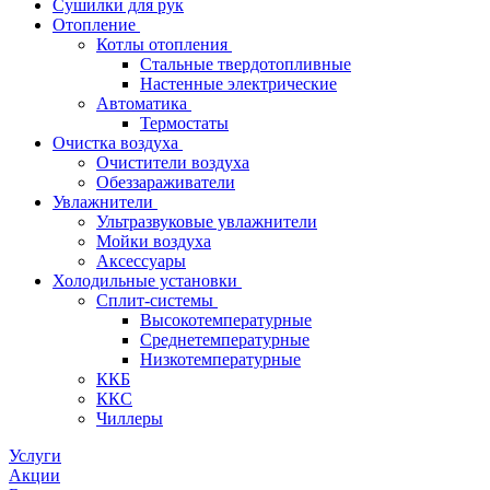
Сушилки для рук
Отопление
Котлы отопления
Стальные твердотопливные
Настенные электрические
Автоматика
Термостаты
Очистка воздуха
Очистители воздуха
Обеззараживатели
Увлажнители
Ультразвуковые увлажнители
Мойки воздуха
Аксессуары
Холодильные установки
Сплит-системы
Высокотемпературные
Среднетемпературные
Низкотемпературные
ККБ
ККС
Чиллеры
Услуги
Акции