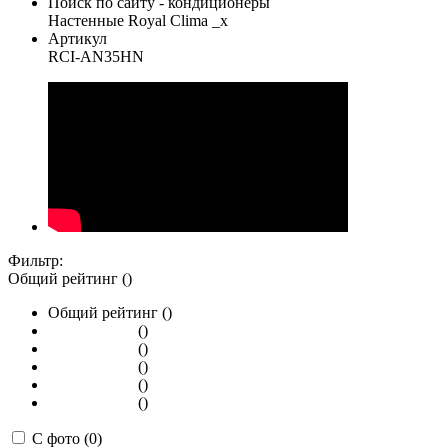
Поиск по сайту - кондиционеры
Настенные Royal Clima _x
Артикул
RCI-AN35HN
Фильтр:
Общий рейтинг ()
Общий рейтинг ()
()
()
()
()
()
С фото (0)