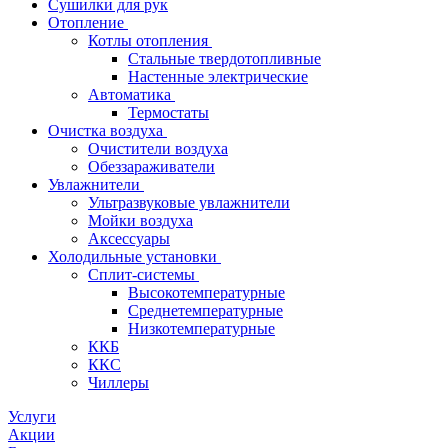
Сушилки для рук
Отопление
Котлы отопления
Стальные твердотопливные
Настенные электрические
Автоматика
Термостаты
Очистка воздуха
Очистители воздуха
Обеззараживатели
Увлажнители
Ультразвуковые увлажнители
Мойки воздуха
Аксессуары
Холодильные установки
Сплит-системы
Высокотемпературные
Среднетемпературные
Низкотемпературные
ККБ
ККС
Чиллеры
Услуги
Акции