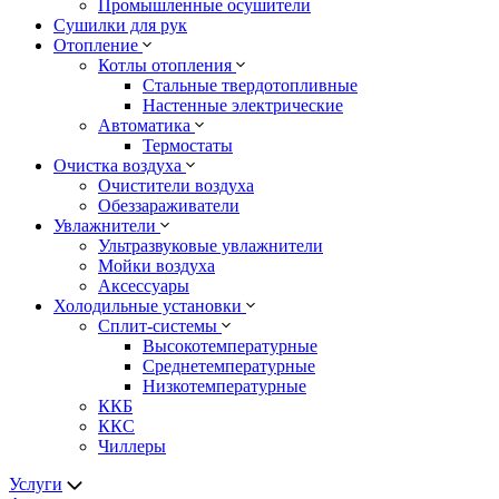
Промышленные осушители
Сушилки для рук
Отопление
Котлы отопления
Стальные твердотопливные
Настенные электрические
Автоматика
Термостаты
Очистка воздуха
Очистители воздуха
Обеззараживатели
Увлажнители
Ультразвуковые увлажнители
Мойки воздуха
Аксессуары
Холодильные установки
Сплит-системы
Высокотемпературные
Среднетемпературные
Низкотемпературные
ККБ
ККС
Чиллеры
Услуги