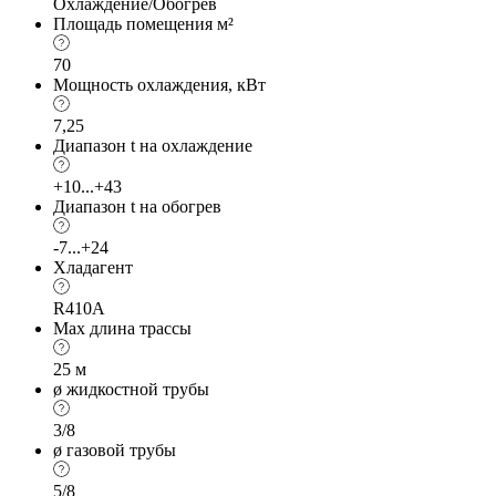
Охлаждение/Обогрев
Площадь помещения м²
70
Мощность охлаждения, кВт
7,25
Диапазон t на охлаждение
+10...+43
Диапазон t на обогрев
-7...+24
Хладагент
R410A
Max длина трассы
25 м
ø жидкостной трубы
3/8
ø газовой трубы
5/8