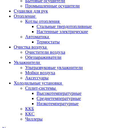
Бытовые осушители
Промышленные осушители
Сушилки для рук
Отопление
Котлы отопления
Стальные твердотопливные
Настенные электрические
Автоматика
Термостаты
Очистка воздуха
Очистители воздуха
Обеззараживатели
Увлажнители
Ультразвуковые увлажнители
Мойки воздуха
Аксессуары
Холодильные установки
Сплит-системы
Высокотемпературные
Среднетемпературные
Низкотемпературные
ККБ
ККС
Чиллеры