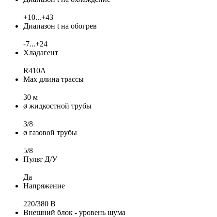
+10...+43
Диапазон t на обогрев
-7...+24
Хладагент
R410A
Max длина трассы
30 м
ø жидкостной трубы
3/8
ø газовой трубы
5/8
Пульт Д/У
Да
Напряжение
220/380 В
Внешний блок - уровень шума