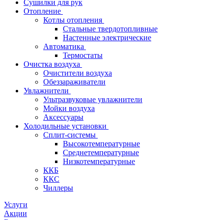
Сушилки для рук
Отопление
Котлы отопления
Стальные твердотопливные
Настенные электрические
Автоматика
Термостаты
Очистка воздуха
Очистители воздуха
Обеззараживатели
Увлажнители
Ультразвуковые увлажнители
Мойки воздуха
Аксессуары
Холодильные установки
Сплит-системы
Высокотемпературные
Среднетемпературные
Низкотемпературные
ККБ
ККС
Чиллеры
Услуги
Акции