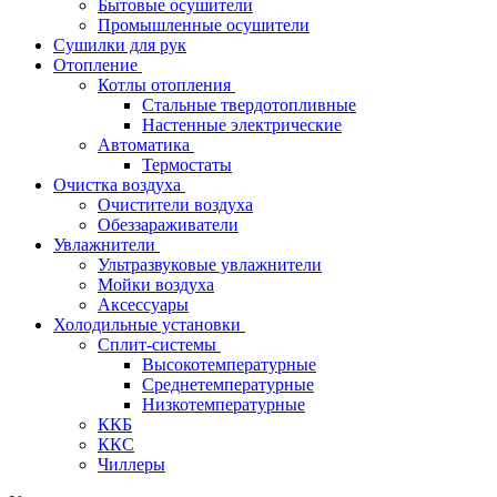
Бытовые осушители
Промышленные осушители
Сушилки для рук
Отопление
Котлы отопления
Стальные твердотопливные
Настенные электрические
Автоматика
Термостаты
Очистка воздуха
Очистители воздуха
Обеззараживатели
Увлажнители
Ультразвуковые увлажнители
Мойки воздуха
Аксессуары
Холодильные установки
Сплит-системы
Высокотемпературные
Среднетемпературные
Низкотемпературные
ККБ
ККС
Чиллеры