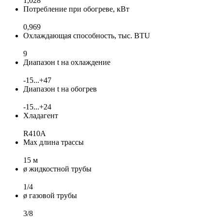
1,028
Потребление при обогреве, кВт
0,969
Охлаждающая способность, тыс. BTU
9
Диапазон t на охлаждение
-15...+47
Диапазон t на обогрев
-15...+24
Хладагент
R410A
Max длина трассы
15 м
ø жидкостной трубы
1/4
ø газовой трубы
3/8