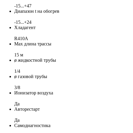
-15...+47
Диапазон t на обогрев
-15...+24
Хладагент
R410A
Max длина трассы
15 м
ø жидкостной трубы
1/4
ø газовой трубы
3/8
Ионизатор воздуха
Да
Авторестарт
Да
Самодиагностика