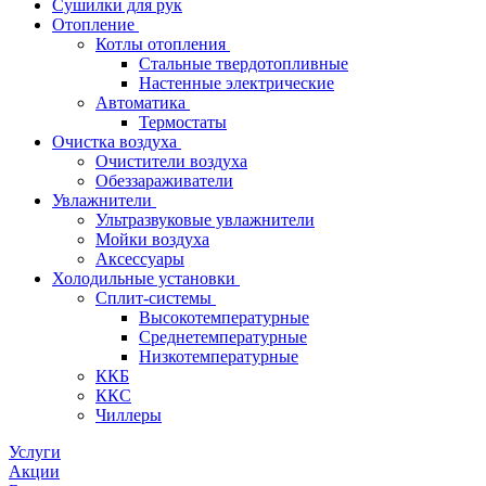
Сушилки для рук
Отопление
Котлы отопления
Стальные твердотопливные
Настенные электрические
Автоматика
Термостаты
Очистка воздуха
Очистители воздуха
Обеззараживатели
Увлажнители
Ультразвуковые увлажнители
Мойки воздуха
Аксессуары
Холодильные установки
Сплит-системы
Высокотемпературные
Среднетемпературные
Низкотемпературные
ККБ
ККС
Чиллеры
Услуги
Акции