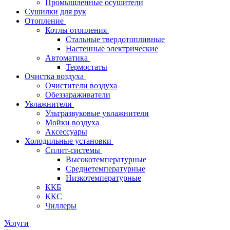
Промышленные осушители
Сушилки для рук
Отопление
Котлы отопления
Стальные твердотопливные
Настенные электрические
Автоматика
Термостаты
Очистка воздуха
Очистители воздуха
Обеззараживатели
Увлажнители
Ультразвуковые увлажнители
Мойки воздуха
Аксессуары
Холодильные установки
Сплит-системы
Высокотемпературные
Среднетемпературные
Низкотемпературные
ККБ
ККС
Чиллеры
Услуги