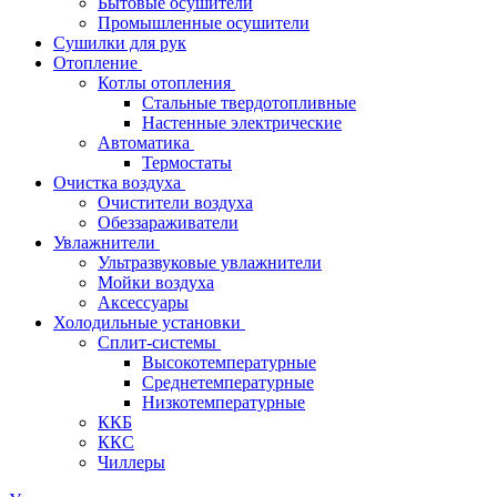
Бытовые осушители
Промышленные осушители
Сушилки для рук
Отопление
Котлы отопления
Стальные твердотопливные
Настенные электрические
Автоматика
Термостаты
Очистка воздуха
Очистители воздуха
Обеззараживатели
Увлажнители
Ультразвуковые увлажнители
Мойки воздуха
Аксессуары
Холодильные установки
Сплит-системы
Высокотемпературные
Среднетемпературные
Низкотемпературные
ККБ
ККС
Чиллеры