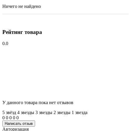
Ничего не найдено
Рейтинг товара
0.0
У данного товара пока нет отзывов
5 звёзд
4 звeзды
3 звeзды
2 звeзды
1 звeзда
0
0
0
0
0
Написать отзыв
Авторизация