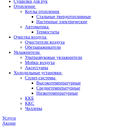
Сушилки для рук
Отопление
Котлы отопления
Стальные твердотопливные
Настенные электрические
Автоматика
Термостаты
Очистка воздуха
Очистители воздуха
Обеззараживатели
Увлажнители
Ультразвуковые увлажнители
Мойки воздуха
Аксессуары
Холодильные установки
Сплит-системы
Высокотемпературные
Среднетемпературные
Низкотемпературные
ККБ
ККС
Чиллеры
Услуги
Акции