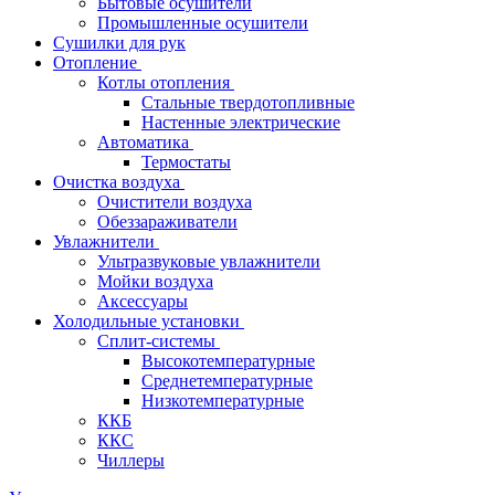
Бытовые осушители
Промышленные осушители
Сушилки для рук
Отопление
Котлы отопления
Стальные твердотопливные
Настенные электрические
Автоматика
Термостаты
Очистка воздуха
Очистители воздуха
Обеззараживатели
Увлажнители
Ультразвуковые увлажнители
Мойки воздуха
Аксессуары
Холодильные установки
Сплит-системы
Высокотемпературные
Среднетемпературные
Низкотемпературные
ККБ
ККС
Чиллеры