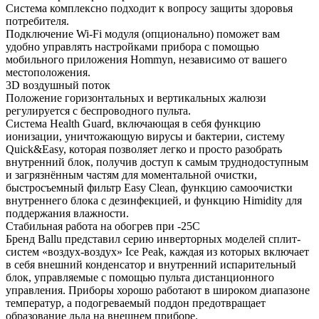
Система комплексно подходит к вопросу защиты здоровья
потребителя.
Подключение Wi-Fi модуля (опционально) поможет вам
удобно управлять настройками прибора с помощью
мобильного приложения Hommyn, независимо от вашего
местоположения.
3D воздушный поток
Положение горизонтальных и вертикальных жалюзи
регулируется с беспроводного пульта.
Система Health Guard, включающая в себя функцию
ионизации, уничтожающую вирусы и бактерии, систему
Quick&Easy, которая позволяет легко и просто разобрать
внутренний блок, получив доступ к самым труднодоступным
и загрязнённым частям для моментальной очистки,
быстросъемный фильтр Easy Clean, функцию самоочистки
внутреннего блока с дезинфекцией, и функцию Himidity для
поддержания влажности.
Стабильная работа на обогрев при -25С
Бренд Ballu представил серию инверторных моделей сплит-
систем «воздух-воздух» Ice Peak, каждая из которых включает
в себя внешний конденсатор и внутренний испарительный
блок, управляемые с помощью пульта дистанционного
управления. Приборы хорошо работают в широком диапазоне
температур, а подогреваемый поддон предотвращает
образование льда на внешнем приборе.