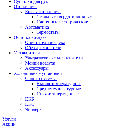
Сушилки для рук
Отопление
Котлы отопления
Стальные твердотопливные
Настенные электрические
Автоматика
Термостаты
Очистка воздуха
Очистители воздуха
Обеззараживатели
Увлажнители
Ультразвуковые увлажнители
Мойки воздуха
Аксессуары
Холодильные установки
Сплит-системы
Высокотемпературные
Среднетемпературные
Низкотемпературные
ККБ
ККС
Чиллеры
Услуги
Акции