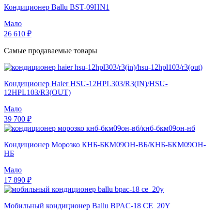
Кондиционер Ballu BST-09HN1
Мало
26 610 ₽
Самые продаваемые товары
Кондиционер Haier HSU-12HPL303/R3(IN)/HSU-
12HPL103/R3(OUT)
Мало
39 700 ₽
Кондиционер Морозко КНБ-БКМ09ОН-ВБ/КНБ-БКМ09ОН-
НБ
Мало
17 890 ₽
Мобильный кондиционер Ballu BPAC-18 CE_20Y