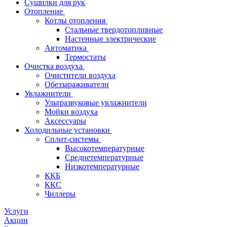
Сушилки для рук
Отопление
Котлы отопления
Стальные твердотопливные
Настенные электрические
Автоматика
Термостаты
Очистка воздуха
Очистители воздуха
Обеззараживатели
Увлажнители
Ультразвуковые увлажнители
Мойки воздуха
Аксессуары
Холодильные установки
Сплит-системы
Высокотемпературные
Среднетемпературные
Низкотемпературные
ККБ
ККС
Чиллеры
Услуги
Акции