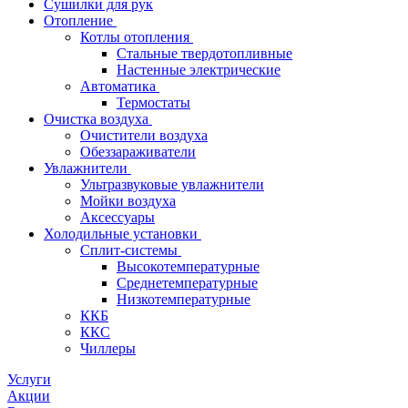
Сушилки для рук
Отопление
Котлы отопления
Стальные твердотопливные
Настенные электрические
Автоматика
Термостаты
Очистка воздуха
Очистители воздуха
Обеззараживатели
Увлажнители
Ультразвуковые увлажнители
Мойки воздуха
Аксессуары
Холодильные установки
Сплит-системы
Высокотемпературные
Среднетемпературные
Низкотемпературные
ККБ
ККС
Чиллеры
Услуги
Акции