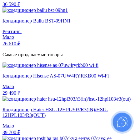
36 590 ₽
Кондиционер Ballu BST-09HN1
Рейтинг:
Мало
26 610 ₽
Самые продаваемые товары
Кондиционер Hisense AS-07UW4RYRKB00 Wi-Fi
Мало
29 490 ₽
Кондиционер Haier HSU-12HPL303/R3(IN)/HSU-
12HPL103/R3(OUT)
Мало
39 700 ₽