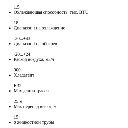
1,5
Охлаждающая способность, тыс. BTU
18
Диапазон t на охлаждение
-20...+43
Диапазон t на обогрев
-20...+24
Расход воздуха, м3/ч
900
Хладагент
R32
Max длина трассы
25 м
Max перепад высот, м
15
ø жидкостной трубы