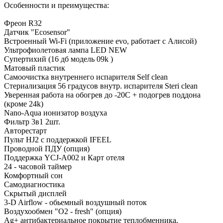
Особенности и преимущества:
Фреон R32
Датчик "Ecosensor"
Встроенный Wi-Fi (приложение evo, работает с Алисой)
Ультрофиолетовая лампа LED NEW
Супертихий (16 дб модель 09k )
Матовый пластик
Самоочистка внутреннего испарителя Self clean
Стериализация 56 градусов внутр. испарителя Steri clean
Уверенная работа на обогрев до -20С + подогрев поддона
(кроме 24k)
Nano-Aqua ионизатор воздуха
Фильтр 3в1 2шт.
Авторестарт
Пульт HJ2 с поддержкой IFEEL
Проводной ПДУ (опция)
Поддержка YCJ-A002 и Карт отеля
24 - часовой таймер
Комфортный сон
Самодиагностика
Скрытый дисплей
3-D Airflow - обьемный воздушный поток
Воздухообмен "О2 - fresh" (опция)
Ag+ антибактериальное покрытие теплобменника,