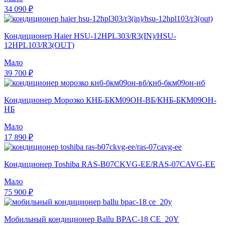
34 090 ₽
Кондиционер Haier HSU-12HPL303/R3(IN)/HSU-
12HPL103/R3(OUT)
Мало
39 700 ₽
Кондиционер Морозко КНБ-БКМ09ОН-ВБ/КНБ-БКМ09ОН-
НБ
Мало
17 890 ₽
Кондиционер Toshiba RAS-B07CKVG-EE/RAS-07CAVG-EE
Мало
75 900 ₽
Мобильный кондиционер Ballu BPAC-18 CE_20Y