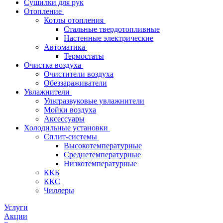
Сушилки для рук
Отопление
Котлы отопления
Стальные твердотопливные
Настенные электрические
Автоматика
Термостаты
Очистка воздуха
Очистители воздуха
Обеззараживатели
Увлажнители
Ультразвуковые увлажнители
Мойки воздуха
Аксессуары
Холодильные установки
Сплит-системы
Высокотемпературные
Среднетемпературные
Низкотемпературные
ККБ
ККС
Чиллеры
Услуги
Акции