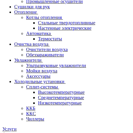
Промышленные осушители
Сушилки для рук
Отопление
Котлы отопления
Стальные твердотопливные
Настенные электрические
Автоматика
Термостаты
Очистка воздуха
Очистители воздуха
Обеззараживатели
Увлажнители
Ультразвуковые увлажнители
Мойки воздуха
Аксессуары
Холодильные установки
Сплит-системы
Высокотемпературные
Среднетемпературные
Низкотемпературные
ККБ
ККС
Чиллеры
Услуги