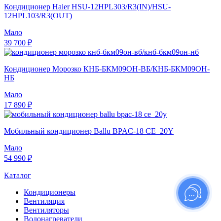
Кондиционер Haier HSU-12HPL303/R3(IN)/HSU-
12HPL103/R3(OUT)
Мало
39 700 ₽
Кондиционер Морозко КНБ-БКМ09ОН-ВБ/КНБ-БКМ09ОН-
НБ
Мало
17 890 ₽
Мобильный кондиционер Ballu BPAC-18 CE_20Y
Мало
54 990 ₽
Каталог
Кондиционеры
Вентиляция
Вентиляторы
Водонагреватели