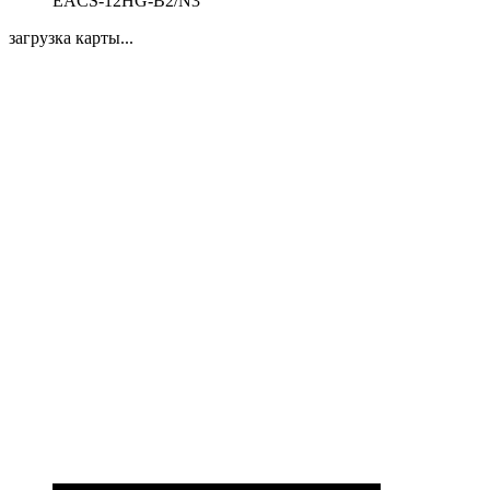
EACS-12HG-B2/N3
загрузка карты...