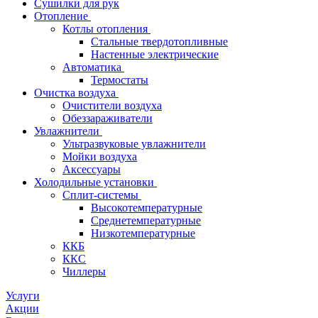
Сушилки для рук
Отопление
Котлы отопления
Стальные твердотопливные
Настенные электрические
Автоматика
Термостаты
Очистка воздуха
Очистители воздуха
Обеззараживатели
Увлажнители
Ультразвуковые увлажнители
Мойки воздуха
Аксессуары
Холодильные установки
Сплит-системы
Высокотемпературные
Среднетемпературные
Низкотемпературные
ККБ
ККС
Чиллеры
Услуги
Акции