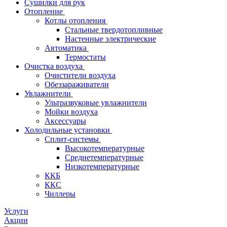
Сушилки для рук
Отопление
Котлы отопления
Стальные твердотопливные
Настенные электрические
Автоматика
Термостаты
Очистка воздуха
Очистители воздуха
Обеззараживатели
Увлажнители
Ультразвуковые увлажнители
Мойки воздуха
Аксессуары
Холодильные установки
Сплит-системы
Высокотемпературные
Среднетемпературные
Низкотемпературные
ККБ
ККС
Чиллеры
Услуги
Акции