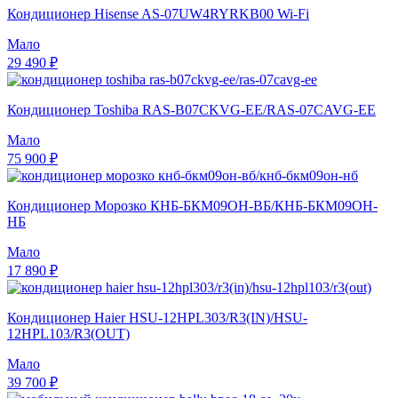
Кондиционер Hisense AS-07UW4RYRKB00 Wi-Fi
Мало
29 490 ₽
Кондиционер Toshiba RAS-B07CKVG-EE/RAS-07CAVG-EE
Мало
75 900 ₽
Кондиционер Морозко КНБ-БКМ09ОН-ВБ/КНБ-БКМ09ОН-
НБ
Мало
17 890 ₽
Кондиционер Haier HSU-12HPL303/R3(IN)/HSU-
12HPL103/R3(OUT)
Мало
39 700 ₽