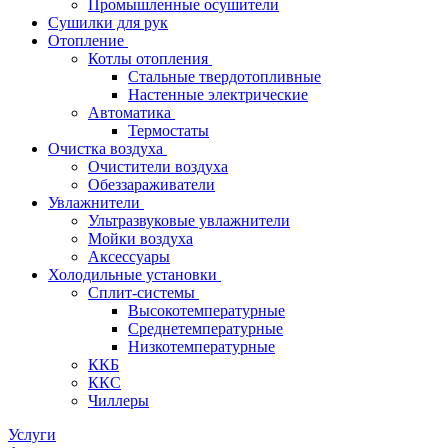
Промышленные осушители
Сушилки для рук
Отопление
Котлы отопления
Стальные твердотопливные
Настенные электрические
Автоматика
Термостаты
Очистка воздуха
Очистители воздуха
Обеззараживатели
Увлажнители
Ультразвуковые увлажнители
Мойки воздуха
Аксессуары
Холодильные установки
Сплит-системы
Высокотемпературные
Среднетемпературные
Низкотемпературные
ККБ
ККС
Чиллеры
Услуги