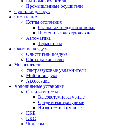
Бытовые осушители
Промышленные осушители
Сушилки для рук
Отопление
Котлы отопления
Стальные твердотопливные
Настенные электрические
Автоматика
Термостаты
Очистка воздуха
Очистители воздуха
Обеззараживатели
Увлажнители
Ультразвуковые увлажнители
Мойки воздуха
Аксессуары
Холодильные установки
Сплит-системы
Высокотемпературные
Среднетемпературные
Низкотемпературные
ККБ
ККС
Чиллеры