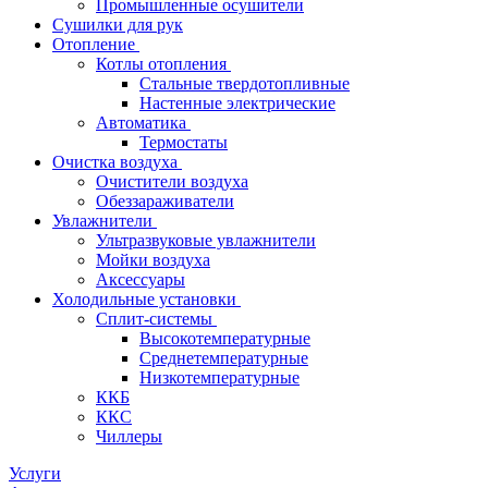
Промышленные осушители
Сушилки для рук
Отопление
Котлы отопления
Стальные твердотопливные
Настенные электрические
Автоматика
Термостаты
Очистка воздуха
Очистители воздуха
Обеззараживатели
Увлажнители
Ультразвуковые увлажнители
Мойки воздуха
Аксессуары
Холодильные установки
Сплит-системы
Высокотемпературные
Среднетемпературные
Низкотемпературные
ККБ
ККС
Чиллеры
Услуги