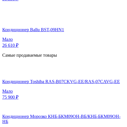
Кондиционер Ballu BST-09HN1
Мало
26 610 ₽
Самые продаваемые товары
Кондиционер Toshiba RAS-B07CKVG-EE/RAS-07CAVG-EE
Мало
75 900 ₽
Кондиционер Морозко КНБ-БКМ09ОН-ВБ/КНБ-БКМ09ОН-
НБ