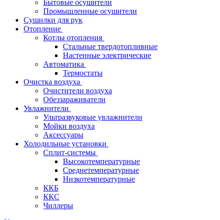
Бытовые осушители
Промышленные осушители
Сушилки для рук
Отопление
Котлы отопления
Стальные твердотопливные
Настенные электрические
Автоматика
Термостаты
Очистка воздуха
Очистители воздуха
Обеззараживатели
Увлажнители
Ультразвуковые увлажнители
Мойки воздуха
Аксессуары
Холодильные установки
Сплит-системы
Высокотемпературные
Среднетемпературные
Низкотемпературные
ККБ
ККС
Чиллеры