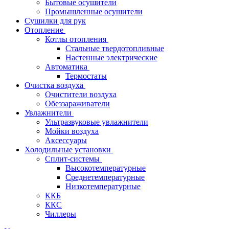
Бытовые осушители
Промышленные осушители
Сушилки для рук
Отопление
Котлы отопления
Стальные твердотопливные
Настенные электрические
Автоматика
Термостаты
Очистка воздуха
Очистители воздуха
Обеззараживатели
Увлажнители
Ультразвуковые увлажнители
Мойки воздуха
Аксессуары
Холодильные установки
Сплит-системы
Высокотемпературные
Среднетемпературные
Низкотемпературные
ККБ
ККС
Чиллеры