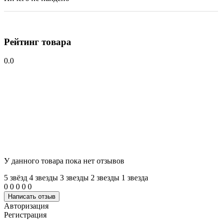
Рейтинг товара
0.0
У данного товара пока нет отзывов
5 звёзд
4 звeзды
3 звeзды
2 звeзды
1 звeзда
0
0
0
0
0
Написать отзыв
Авторизация
Регистрация