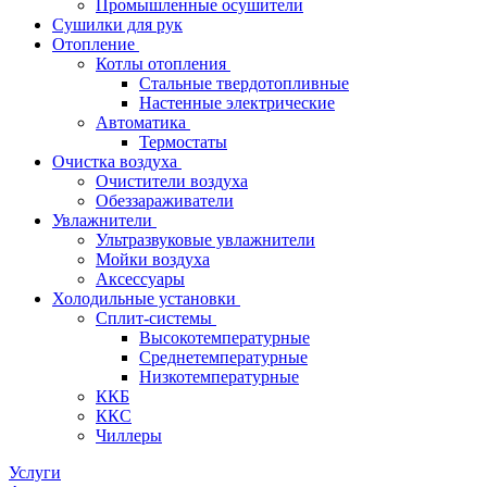
Промышленные осушители
Сушилки для рук
Отопление
Котлы отопления
Стальные твердотопливные
Настенные электрические
Автоматика
Термостаты
Очистка воздуха
Очистители воздуха
Обеззараживатели
Увлажнители
Ультразвуковые увлажнители
Мойки воздуха
Аксессуары
Холодильные установки
Сплит-системы
Высокотемпературные
Среднетемпературные
Низкотемпературные
ККБ
ККС
Чиллеры
Услуги