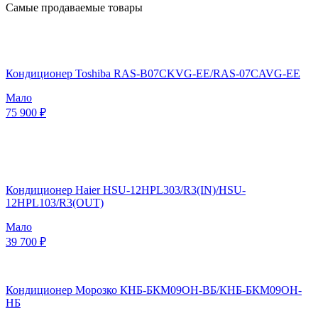
Самые продаваемые товары
Кондиционер Toshiba RAS-B07CKVG-EE/RAS-07CAVG-EE
Мало
75 900 ₽
Кондиционер Haier HSU-12HPL303/R3(IN)/HSU-
12HPL103/R3(OUT)
Мало
39 700 ₽
Кондиционер Морозко КНБ-БКМ09ОН-ВБ/КНБ-БКМ09ОН-
НБ