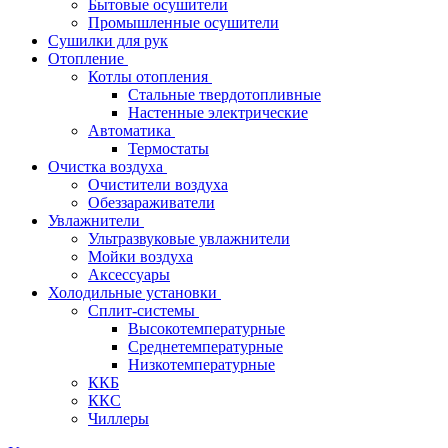
Бытовые осушители
Промышленные осушители
Сушилки для рук
Отопление
Котлы отопления
Стальные твердотопливные
Настенные электрические
Автоматика
Термостаты
Очистка воздуха
Очистители воздуха
Обеззараживатели
Увлажнители
Ультразвуковые увлажнители
Мойки воздуха
Аксессуары
Холодильные установки
Сплит-системы
Высокотемпературные
Среднетемпературные
Низкотемпературные
ККБ
ККС
Чиллеры