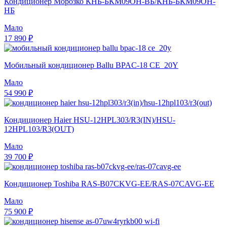
Кондиционер Морозко КНБ-БКМ09ОН-ВБ/КНБ-БКМ09ОН-
НБ
Мало
17 890 ₽
Мобильный кондиционер Ballu BPAC-18 CE_20Y
Мало
54 990 ₽
Кондиционер Haier HSU-12HPL303/R3(IN)/HSU-
12HPL103/R3(OUT)
Мало
39 700 ₽
Кондиционер Toshiba RAS-B07CKVG-EE/RAS-07CAVG-EE
Мало
75 900 ₽