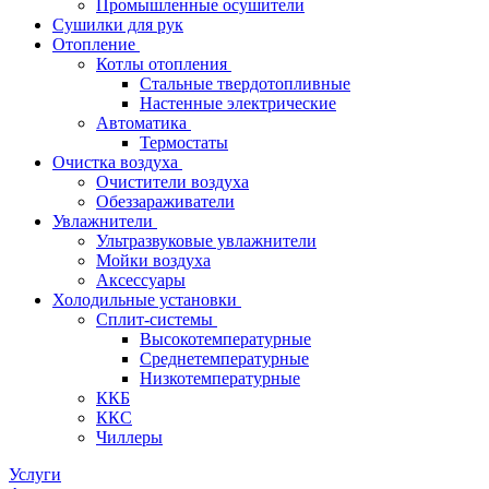
Промышленные осушители
Сушилки для рук
Отопление
Котлы отопления
Стальные твердотопливные
Настенные электрические
Автоматика
Термостаты
Очистка воздуха
Очистители воздуха
Обеззараживатели
Увлажнители
Ультразвуковые увлажнители
Мойки воздуха
Аксессуары
Холодильные установки
Сплит-системы
Высокотемпературные
Среднетемпературные
Низкотемпературные
ККБ
ККС
Чиллеры
Услуги