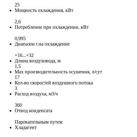
25
Мощность охлаждения, кВт
2,6
Потребление при охлаждении, кВт
0,995
Диапазон t на охлаждение
+16...+32
Длина воздуховода, м
1,5
Max производительность осушения, л/сут
17
Кол-во скоростей воздушного потока
3
Расход воздуха, м3/ч
360
Отвод конденсата
Парокапельным путем
Хладагент