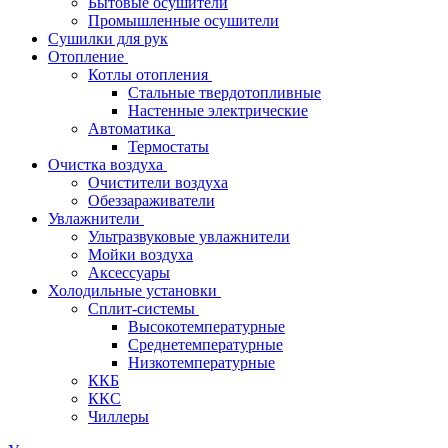
Бытовые осушители
Промышленные осушители
Сушилки для рук
Отопление
Котлы отопления
Стальные твердотопливные
Настенные электрические
Автоматика
Термостаты
Очистка воздуха
Очистители воздуха
Обеззараживатели
Увлажнители
Ультразвуковые увлажнители
Мойки воздуха
Аксессуары
Холодильные установки
Сплит-системы
Высокотемпературные
Среднетемпературные
Низкотемпературные
ККБ
ККС
Чиллеры