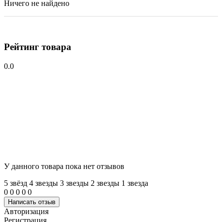
Ничего не найдено
Рейтинг товара
0.0
У данного товара пока нет отзывов
5 звёзд
4 звeзды
3 звeзды
2 звeзды
1 звeзда
0
0
0
0
0
Написать отзыв
Авторизация
Регистрация